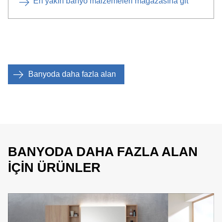
En yakın banyo malzemeleri mağazasına git
Banyoda daha fazla alan
BANYODA DAHA FAZLA ALAN
IÇIN ÜRÜNLER