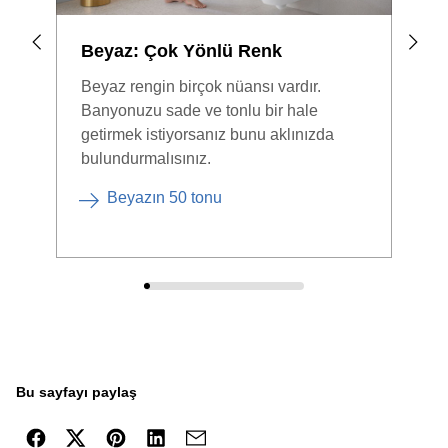
Beyaz: Çok Yönlü Renk
İçm
ön
Beyaz rengin birçok nüansı vardır.
Banyonuzu sade ve tonlu bir hale
Lejy
getirmek istiyorsanız bunu aklınızda
bakt
bulundurmalısınız.
Bany
yete
Beyazın 50 tonu
Bu sayfayı paylaş