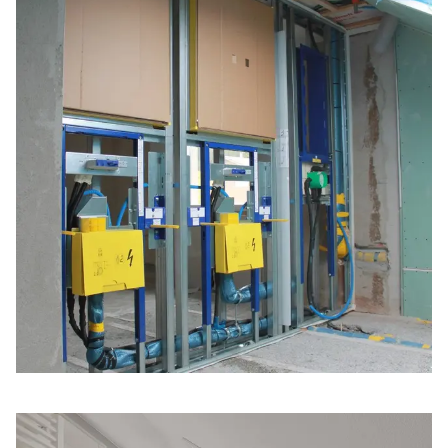
edilir. Baş yüksekliği en az 20 santimetre, tepe duşları
için ise en az 40 santimetre olmalıdır. Çatı eğimi çok
fazlaysa duşun odanın ortasına taşınması da önerilir.
Alçıpan eklenerek duş tamamen odanın içine bile
taşınabilir. Alan darlığı nedeniyle açık duşlar veya
kanatlı kapılar da tavsiye edilir.