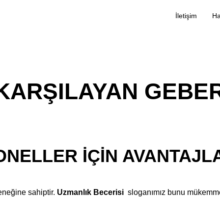
İletişim
 KARŞILAYAN GEBE
ONELLER IÇIN AVANTAJL
leneğine sahiptir.
Uzmanlık Becerisi
sloganımız bunu mükemmel 