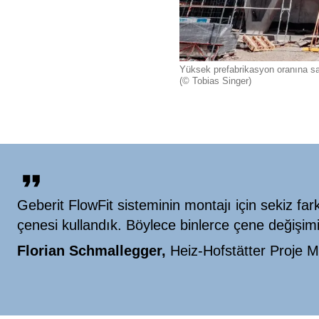
Yüksek prefabrikasyon oranına sahi
(© Tobias Singer)
Geberit FlowFit sisteminin montajı için sekiz fark
çenesi kullandık. Böylece binlerce çene değişim
Florian Schmallegger,
Heiz-Hofstätter Proje 