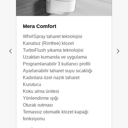
Mera Comfort
Mer
WhirlSpray taharet teknolojisi
Whir
Kanalsız (Rimfree) klozet
Kana
TurboFlush yıkama teknolojisi
Turb
Uzaktan kumanda ve uygulama
Uza
Programlanabilir 3 kullanıcı profili
Prog
Ayarlanabilir taharet suyu sıcaklığı
Ayar
Kadınlara özel nazik taharet
Kadı
Kurutucu
Kuru
Koku alma ünitesi
Koku
Yönlendirme ışığı
‎‎‎ ‎‎⸺‎‎
Oturak ısıtması
‎ ‎⸺‎‎
Temassız otomatik klozet kapağı
‎ ‎⸺‎‎
fonksiyonu