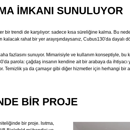
MA İMKANI SUNULUYOR
ğer bir trendi de karşılıyor: sadece kısa süreliğine kalma. Bu ne
rken kalacak rahat bir yer arayışındaysanız, Cubus130'da dayalı dö
fazlasını sunuyor. Mimarisiyle ve kullanım konseptiyle, bu konu
130'da parola: çağdaş insanın kendine ait bir arabaya da ihtiyac
or. Temizlik ya da çamaşır gibi diğer hizmetler için herhangi bir 
INDE BIR PROJE
eliğinde bir proje. Isıtma,