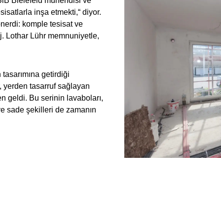
BiB Bielefeld mühendisi ve
sisatlarla inşa etmekti,“ diyor.
 önerdi: komple tesisat ve
aj. Lothar Lühr memnuniyetle,
tasarımına getirdiği
r, yerden tasarruf sağlayan
n geldi. Bu serinin lavaboları,
ve sade şekilleri de zamanın