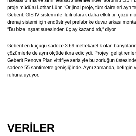
havalandırma ve sıhhi tesisat sistemlerinden sorumlu LIST 
proje müdürü Lothar Lühr, “Orijinal proje, tüm daireleri ayrı te
Geberit, GIS IV sistemi ile ilgili olarak daha etkili bir çözüm
drenaj sistemi için endüstriyel prefabrike duvar arkası mont
“Bu bize inşaat süresinden üç ay kazandırdı,“ diyor.
Geberit en küçüğü sadece 3.69 metrekarelik olan banyoların 
çözümlerle de aynı ölçüde ikna ediciydi. Projeyi geliştirenle
Geberit Renova Plan vitrifiye serisiyle bu zorluğun üstesinde
sadece 55 santimetre genişliğinde. Aynı zamanda, belirgin 
ruhuna uyuyor.
VERILER