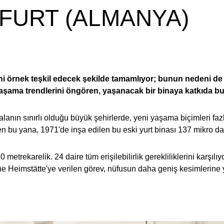
FURT (ALMANYA)
ini örnek teşkil edecek şekilde tamamlıyor; bunun nedeni de
yaşama trendlerini öngören, yaşanacak bir binaya katkıda b
lanın sınırlı olduğu büyük şehirlerde, yeni yaşama biçimleri fazl
 bu yana, 1971'de inşa edilen bu eski yurt binası 137 mikro da
0 metrekarelik. 24 daire tüm erişilebilirlik gerekliliklerini karş
he Heimstätte'ye verilen görev, nüfusun daha geniş kesimlerine y