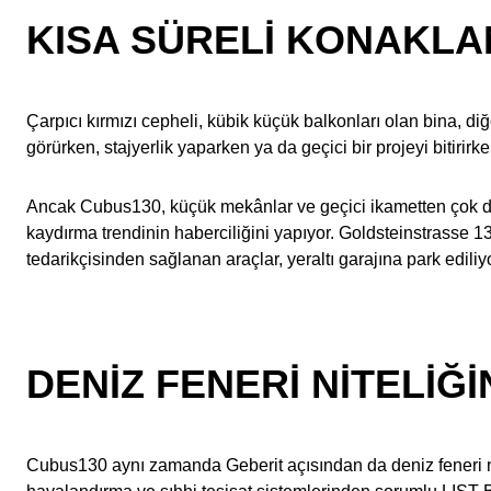
KISA SÜRELI KONAKLA
Çarpıcı kırmızı cepheli, kübik küçük balkonları olan bina, di
görürken, stajyerlik yaparken ya da geçici bir projeyi bitiri
Ancak Cubus130, küçük mekânlar ve geçici ikametten çok daha 
kaydırma trendinin haberciliğini yapıyor. Goldsteinstrasse 
tedarikçisinden sağlanan araçlar, yeraltı garajına park ediliy
DENIZ FENERI NITELIĞ
Cubus130 aynı zamanda Geberit açısından da deniz feneri nit